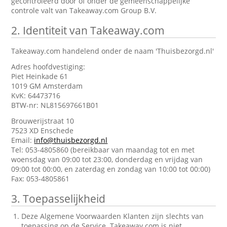
gecontroleerd door of onder de gemeenschappelijke
controle valt van Takeaway.com Group B.V.
2.
Identiteit van Takeaway.com
Takeaway.com handelend onder de naam 'Thuisbezorgd.nl'
Adres hoofdvestiging:
Piet Heinkade 61
1019 GM Amsterdam
KvK: 64473716
BTW-nr: NL815697661B01
Brouwerijstraat 10
7523 XD Enschede
Email:
info@thuisbezorgd.nl
Tel: 053-4805860 (bereikbaar van maandag tot en met
woensdag van 09:00 tot 23:00, donderdag en vrijdag van
09:00 tot 00:00, en zaterdag en zondag van 10:00 tot 00:00)
Fax: 053-4805861
3.
Toepasselijkheid
Deze Algemene Voorwaarden Klanten zijn slechts van
toepassing op de Service. Takeaway.com is niet