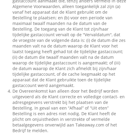
gastaccount aanmaakt die, tenzij anders vermeld in deze
Algemene Voorwaarden, alleen toegankelijk zal zijn (a)
vanaf het apparaat dat de Klant gebruikt om de
Bestelling te plaatsen; en (b) voor een periode van
maximaal twaalf maanden na de datum van de
Bestelling. De toegang van de Klant tot zijn/haar
tijdelijke gastaccount vervalt op de ''Vervaldatum'', dat
de vroegste van de volgende data is: (i) de datum die zes
maanden valt na de datum waarop de Klant voor het
laatst toegang heeft gehad tot de tijdelijke gastaccount;
(ii) de datum die twaalf maanden valt na de datum
waarop de tijdelijke gastaccount is aangemaakt; of (iii)
de datum waarop de Klant zich afmeldt bij zijn/haar
tijdelijke gastaccount, of de cache leegmaakt op het
apparaat dat de Klant gebruikte toen de tijdelijke
gastaccount werd aangemaakt.
De Overeenkomst kan alleen door het Bedrijf worden
uitgevoerd als de Klant correcte en volledige contact- en
adresgegevens verstrekt bij het plaatsen van de
Bestelling. In geval van een “Afhaal” of “Uit eten”
Bestelling is een adres niet nodig. De Klant heeft de
plicht om onjuistheden in verstrekte of vermelde
betaalgegevens onverwijld aan Takeaway.com of het
Bedrijf te melden.