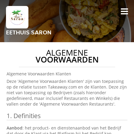
EETHUIS SARON
ALGEMENE
VOORWAARDEN
Algemene Voorwaarden Klanten
Deze 'Algemene Voorwaarden Klanten' zijn van toepassing
op de relatie tussen Takeaway.com en de Klanten. Deze zijn
niet van toepassing op Bedrijven (zoals hieronder
gedefinieerd, maar inclusief Restaurants en Winkels) die
vallen onder de 'Algemene Voorwaarden Restaurants'.
1.
Definities
Aanbod
: het product- en dienstenaanbod van het Bedrijf
dat door de Klant via het Platform bij het Bedrijf kan